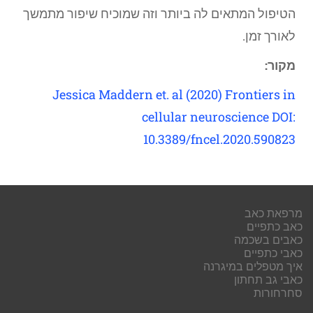
הטיפול המתאים לה ביותר וזה שמוכיח שיפור מתמשך
לאורך זמן.
מקור
:
Jessica Maddern et. al (2020) Frontiers in
cellular neuroscience DOI:
10.3389/fncel.2020.590823
מרפאת כאב
כאב כתפיים
כאבים בשכמה
כאבי כתפיים
איך מטפלים במיגרנה
כאבי גב תחתון
סחרחורות