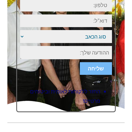
טלפון:
דוא"ל:
סוג
הכאב
ישוב
או
אזור
בארץ
שליחה
החזר ללקוחות לאומית וביטוחים
פרטיים!