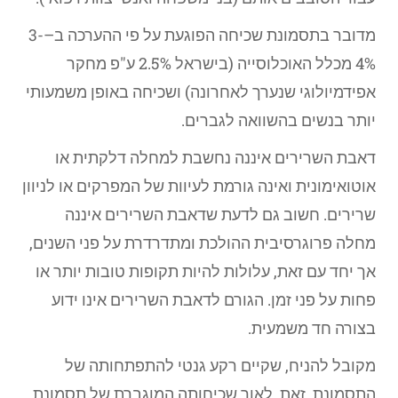
מדובר בתסמונת שכיחה הפוגעת על פי ההערכה ב–3-
4% מכלל האוכלוסייה (בישראל 2.5% ע"פ מחקר
אפידמיולוגי שנערך לאחרונה) ושכיחה באופן משמעותי
יותר בנשים בהשוואה לגברים.
דאבת השרירים איננה נחשבת למחלה דלקתית או
אוטואימונית ואינה גורמת לעיוות של המפרקים או לניוון
שרירים. חשוב גם לדעת שדאבת השרירים איננה
מחלה פרוגרסיבית ההולכת ומתדרדרת על פני השנים,
אך יחד עם זאת, עלולות להיות תקופות טובות יותר או
פחות על פני זמן. הגורם לדאבת השרירים אינו ידוע
בצורה חד משמעית.
מקובל להניח, שקיים רקע גנטי להתפתחותה של
התסמונת. זאת, לאור שכיחותה המוגברת של תסמונת