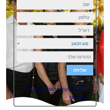
שם:
טלפון:
דוא"ל:
סוג
הכאב
ישוב
או
אזור
בארץ
שליחה
החזר ללקוחות לאומית וביטוחים
פרטיים!