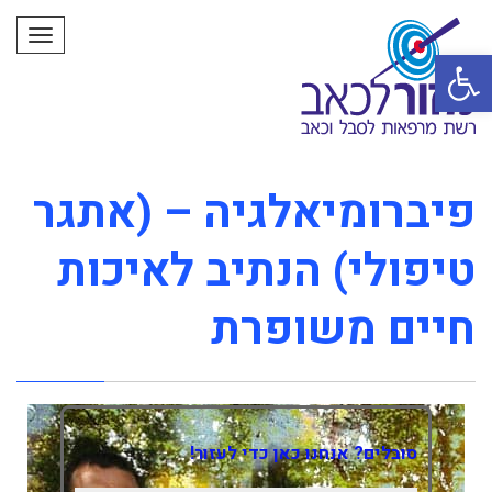
תפרי
פתח סרגל נגישות
פיברומיאלגיה – (אתגר
טיפולי) הנתיב לאיכות
חיים משופרת
סובלים? אנחנו כאן כדי לעזור!