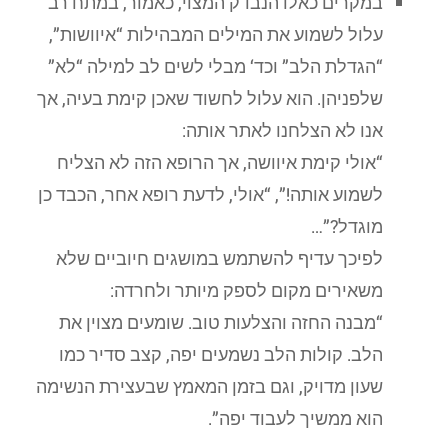
במקרים כאלו הנבדק המצוי, כאמור, במתח רב
עלול לשמוע את המילים המבהילות “איוושות”,
“הגדלת הלב” וכד‘ מבלי לשים לב למילה “לא”
שלפניהן. הוא עלול לחשוד שאכן קימת בעיה, אך
אנו לא הצלחנו לאתר אותה:
“אולי קימת איוושה, אך הרופא הזה לא הצליח
לשמוע אותה!”, “אולי, לדעת רופא אחר, הכבד כן
מוגדל?”…
לפיכך עדיף להשתמש במושגים חיוביים שלא
משאירים מקום לספק מיותר ולחרדה:
“מבנה החזה והצלעות טוב. שומעים מצוין את
הלב. קולות הלב נשמעים יפה, קצב סדיר כמו
שעון מדויק, וגם בזמן המאמץ שבעצירת הנשימה
הוא ממשיך לעבוד יפה”.