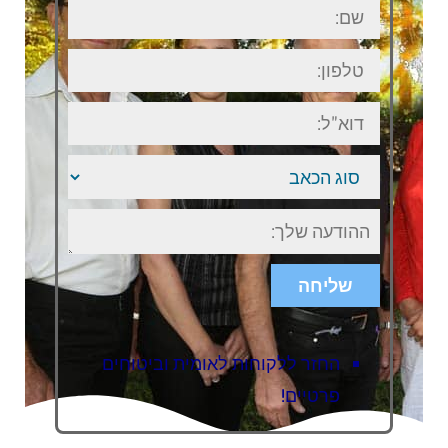
שם:
טלפון:
דוא"ל:
סוג
הכאב
ישוב
או
אזור
בארץ
שליחה
החזר ללקוחות לאומית וביטוחים
פרטיים!