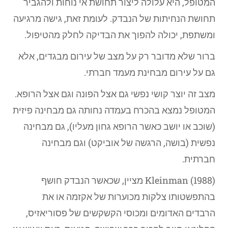
המטופל, היא עלולה ליצור תחושת אי נוחות ולהגביר
תחושת הנחיתות של הנבדק. לעומת זאת, גישה מרגיעה
ומשתפת, יכולה להפוך את הבדיקה לחלק מהטיפול.
ברור שלא מדובר רק על מצב של עירום מבגדים, אלא
גם על עירום מבחינת מעמד חברתי.
מצב זה יוצר קושי נפשי גם אצל הפונה וגם אצל הרופא.
המטופל נמצא בהכרח בעמדה נחותה גם מבחינה פיזית
(שוכב או יושב כאשר הרופא גחון מעליו), גם מבחינה
נפשית (בושה, הרגשה של אוביקט) וגם מבחינה
חברתית.
Kleinman (1988) מציין, שכאשר הנבדק חושף
בהתפשטותו צלקות מכוערות של אקזמה או את
הרבדים האדומים ומכוסי הקשקשים של פסוריאזיס,