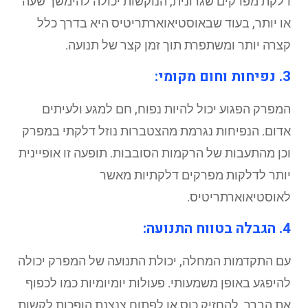
דלקת מפרקים שגרונית, הנוקשות יכולה להימשך שעה
או יותר, בעוד שבאוסטיאוארתריטיס היא בדרך כלל
קצרה יותר ומשתפרת תוך זמן קצר של תנועה.
3. נפיחות וחום מקומי:
המפרק הפגוע יכול להיות נפוח, חם למגע ולעיתים
אדום. הנפיחות נגרמת מהצטברות נוזל דלקתי במפרק
וכן מהתעבות של הרקמות הסובבות. תופעה זו אופיינית
יותר לדלקות מפרקים דלקתיות מאשר
לאוסטיאוארתריטיס.
4. הגבלה בטווח התנועה:
עם התקדמות המחלה, יכולת התנועה של המפרק יכולה
להיפגע באופן משמעותי. פעולות יומיומיות כמו לכפוף
את הברך, להחזיק כוס או לפתוח צנצנת הופכות לקשות