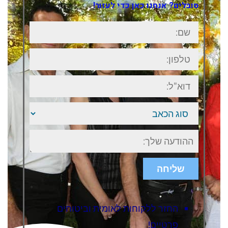
סובלים? אנחנו כאן כדי לעזור!
שם:
טלפון:
דוא"ל:
סוג
הכאב
ישוב
או
אזור
בארץ
שליחה
החזר ללקוחות לאומית וביטוחים
פרטיים!