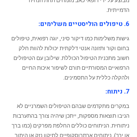
מבוצע על ידי רופאי כאב מומחים תחת הנחיה
הדמייתית.
6. טיפולים הוליסטיים משלימים:
גישות משלימות כמו דיקור סיני, יוגה רפואית, טיפולים
בחום וקור ותזונה אנטי דלקתית יכולות להוות חלק
חשוב מתכנית הטיפול הכוללת. שילובן עם הטיפולים
הרפואיים המסורתיים תורם לשיפור איכות החיים
ולהקלה כללית על התסמינים.
7. ניתוח:
במקרים מתקדמים שבהם הטיפולים השמרניים לא
הניבו תוצאות מספקות, ייתכן שיהיה צורך בהתערבות
ניתוחית. הניתוחים כוללים החלפת מפרקים (כמו ברך
או ירך), ניתוחים ארתרוסקופיים לתיקון נזק או היתוך