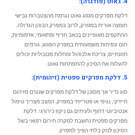
4. גאוט (פודגרה):
דלקת מפרקים מסוג גאוט נגרמת מהצטברות גבישי
חומצה אורית במפרק, לרוב במפרק הבוהן הגדולה.
ההתקפים מאופיינים בכאב חריף ופתאומי, אדמומיות,
חום ונפיחות משמעותית במפרק הפגוע. גורמים
תזונתיים, צריכת אלכוהול ומחלות מטבוליות יכולים
להעלות את הסיכון להתפתחות גאוט.
5. דלקת מפרקים ספטית (זיהומית):
סוג נדיר אך מסוכן של דלקת מפרקים שנגרם מזיהום
חיידקי, נגיפי או פטרייתי במפרק. המצב מצריך טיפול
אנטיביוטי דחוף ולעיתים גם ניקוז כירורגי. דלקת
מפרקים ספטית נחשבת למקרה חירום רפואי בשל
הסיכון לנזק בלתי הפיך למפרק.