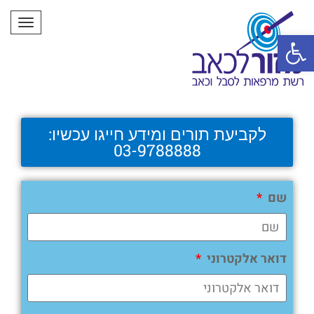
תפרי
פתח סרגל נגישות
לקביעת תורים ומידע חייגו עכשיו:
03-9788888
שם
דואר אלקטרוני