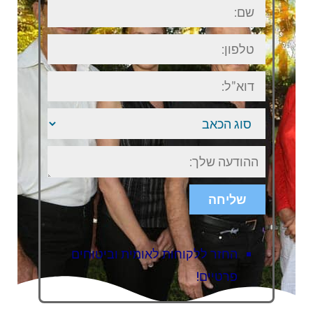
שם:
טלפון:
דוא"ל:
סוג
הכאב
ישוב
או
אזור
בארץ
שליחה
החזר ללקוחות לאומית וביטוחים
פרטיים!