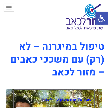
תפרי
פתח סרגל נגישות
טיפול במיגרנה – לא
(רק) עם משככי כאבים
– מזור לכאב
סובלים? אנחנו כאן כדי לעזור!