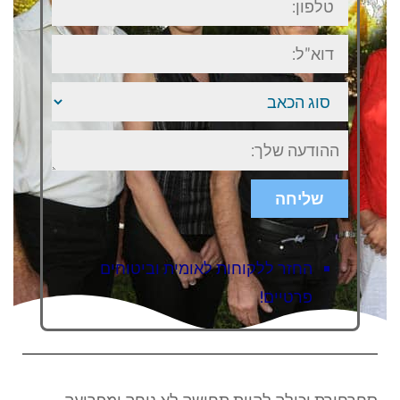
דוא"ל:
סוג
הכאב
ישוב
או
אזור
בארץ
שליחה
החזר ללקוחות לאומית וביטוחים
פרטיים!