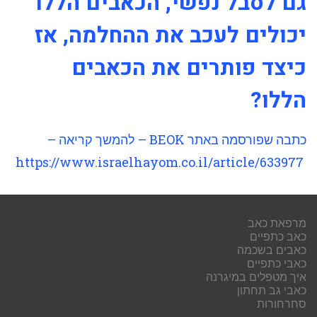
גם לסבל נפשי, הכאבים הללו
יכולים לעכב את ההחלמה, אז
כיצד פותרים את הכאבים
הללו?
כתבה שפורסמה באתר BEOK – להמשך קריאה –
https://www.israelhayom.co.il/article/633977
מרפאת כאב
כאב כתפיים
כאבים בשכמה
כאבי כתפיים
איך מטפלים במיגרנה
כאבי גב תחתון
סחרחורות