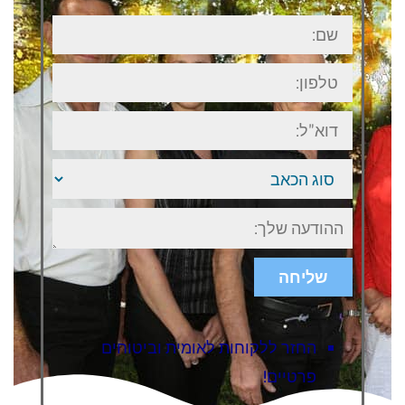
שם:
טלפון:
דוא"ל:
סוג
הכאב
ישוב
או
אזור
בארץ
שליחה
החזר ללקוחות לאומית וביטוחים
פרטיים!