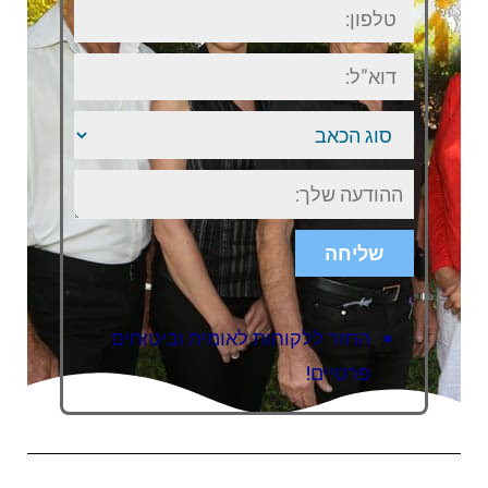
טלפון:
דוא"ל:
סוג
הכאב
ישוב
או
אזור
בארץ
שליחה
החזר ללקוחות לאומית וביטוחים
פרטיים!